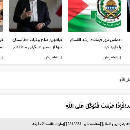
عراقچی: صلح و ثبات افغانستان
غریب آبادی: مردم ایران هرگز
وا
تنها از مسیر همگرایی منطقه‌ای
تسلیم تهدیدات و تجاوزات
آمی
محقق می‌شود
نخواهند شد و متحد و منسجم
8 ماه پیش
8 ماه پیش
8 ما
در مقابل متجاوز خواهند ایستاد
 اللَّهِ
َمْتَ فَتَوَکَّلْ عَلَی اللَّهِ
ه بندی:
بین الملل
شناسه خبر: 2813361
زمان مطالعه: 2 دقیقه