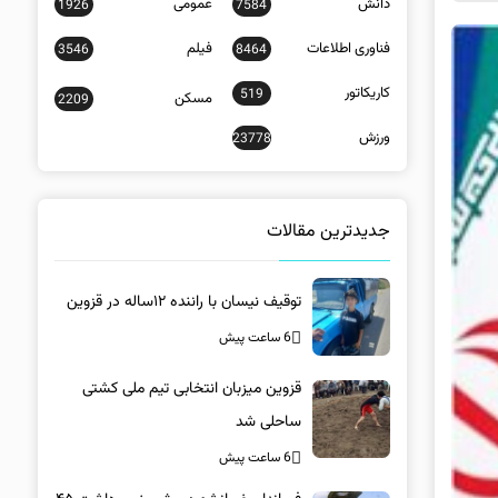
دانش
عمومی
1926
7584
فناوری اطلاعات
فیلم
3546
8464
کاریکاتور
519
مسکن
2209
ورزش
23778
جدیدترین مقالات
توقیف نیسان با راننده ۱۲ساله در قزوین
6 ساعت پیش
قزوین میزبان انتخابی تیم ملی کشتی
ساحلی شد
6 ساعت پیش