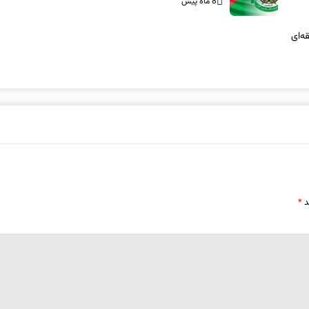
8 ماه پیش
ه‌ای
د
*