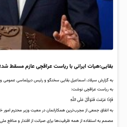
بقایی:هیات ایرانی با ریاست عراقچی عازم مسقط شد؛فَإِذَا عَزَم
به گزارش سیلاد، اسماعیل بقایی سخنگو و رئیس دیپلماسی عمومی وزار
به ریاست عراقچی نوشت:
فَإِذَا عَزَمْتَ فَتَوَکَّلْ عَلَی اللَّهِ
به اتفاق جمعی از مجرب‌ترین همکارانمان در معیت وزیر محترم امور 
مصمم به استفاده از همه ظرفیت‌ها برای صیانت از اقتدار و منافع ملی