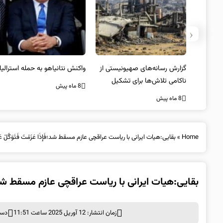
‹
یستی از
واکنش نتانیاهو به حمله استرالیا
حماس ترور فرمانده ارشد القسام
کیل
را تایید کرد
8 ماه پیش
8 ماه پیش
Home
»
بقایی:هیات ایرانی با ریاست عراقچی عازم مسقط شد؛فَإِذَا عَزَمْتَ فَتَوَکَّلْ عَلَی
بقایی:هیات ایرانی با ریاست عراقچی عازم مسقط شد؛فَإِذَا عَز
زمان انتشار: 12 آوریل 2025 ساعت 11:51
دست