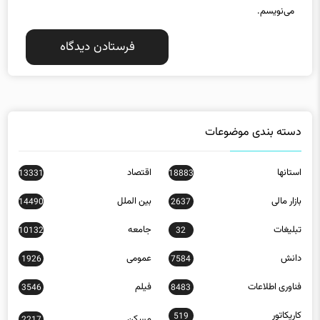
می‌نویسم.
دسته بندی موضوعات
استانها
اقتصاد
13331
18883
بازار مالی
بین الملل
14490
2637
تبلیغات
جامعه
10132
32
دانش
عمومی
1926
7584
فناوری اطلاعات
فیلم
3546
8483
کاریکاتور
519
مسکن