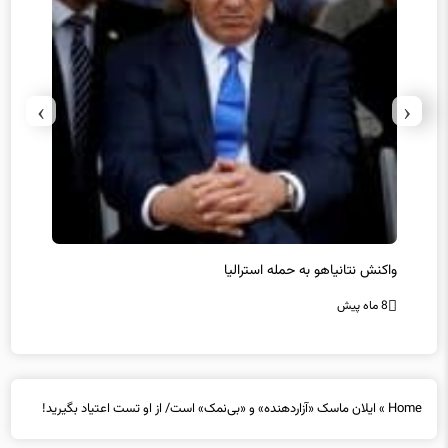
›
‹
یل
واکنش نتانیاهو به حمله استرالیا
حماس ت
8 ماه پیش
8 ماه پیش
Home
»
ایلان ماسک «آزاردهنده» و «بی‌نمک» است/ از او تست اعتیاد بگیرید!