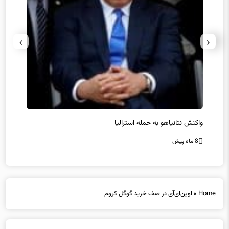
›
‹
یل
واکنش نتانیاهو به حمله استرالیا
حماس ت
8 ماه پیش
8 ماه پیش
Home
»
اوپن‌ای‌آی در صف خرید گوگل کروم