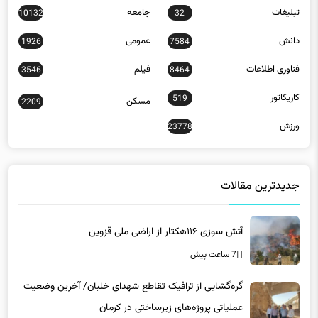
تبلیغات
جامعه
10132
32
دانش
عمومی
1926
7584
فناوری اطلاعات
فیلم
3546
8464
کاریکاتور
519
مسکن
2209
ورزش
23778
جدیدترین مقالات
آتش سوزی ۱۱۶هکتار از اراضی ملی قزوین
7 ساعت پیش
گره‌گشایی از ترافیک تقاطع شهدای خلبان/ آخرین وضعیت
عملیاتی پروژه‌های زیرساختی در کرمان