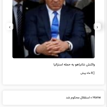
›
‹
یل
واکنش نتانیاهو به حمله استرالیا
حماس ت
8 ماه پیش
8 ماه پیش
Home
»
استقلال محکوم شد