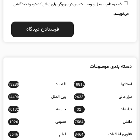
می‌نویسم.
دسته بندی موضوعات
استانها
اقتصاد
13280
18818
بازار مالی
بین الملل
14490
2633
تبلیغات
جامعه
10132
32
دانش
عمومی
1926
7584
فناوری اطلاعات
فیلم
3546
8464
کاریکاتور
519
مسکن
2212