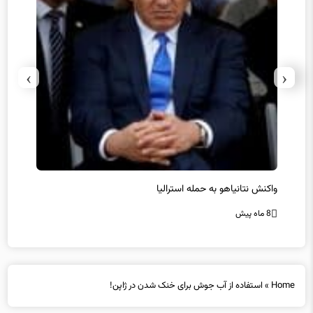
›
‹
یل
واکنش نتانیاهو به حمله استرالیا
حماس ت
8 ماه پیش
8 ماه پیش
Home
»
استفاده از آب جوش برای خنک شدن در ژاپن!