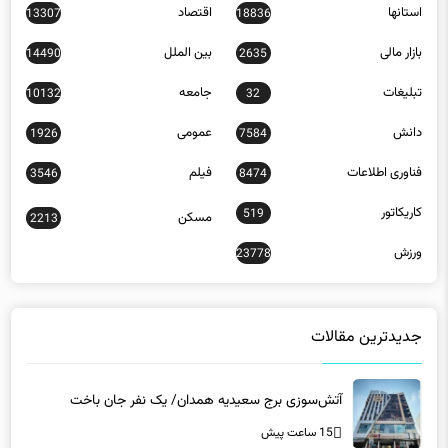
بازار مالی
بین الملل
14490
2635
تبلیغات
جامعه
10132
32
دانش
عمومی
1926
7584
فناوری اطلاعات
فیلم
3546
8474
کاریکاتور
519
مسکن
2213
ورزش
23778
جدیدترین مقالات
آتش‌سوزی برج سعیدیه همدان/ یک نفر جان باخت
15 ساعت پیش