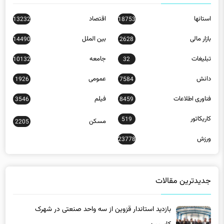
استانها
اقتصاد
13232
18753
بازار مالی
بین الملل
14490
2628
تبلیغات
جامعه
10132
32
دانش
عمومی
1926
7584
فناوری اطلاعات
فیلم
3546
8459
کاریکاتور
519
مسکن
2205
ورزش
23778
جدیدترین مقالات
بازدید استاندار قزوین از سه واحد صنعتی در شهرک
کاسپین