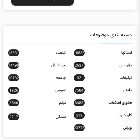
دسته بندی موضوعات
استانها
اقتصاد
13331
18883
بازار مالی
بین الملل
14490
2637
تبلیغات
جامعه
10132
32
دانش
عمومی
1926
7584
فناوری اطلاعات
فیلم
3546
8483
کاریکاتور
519
مسکن
2217
ورزش
23778