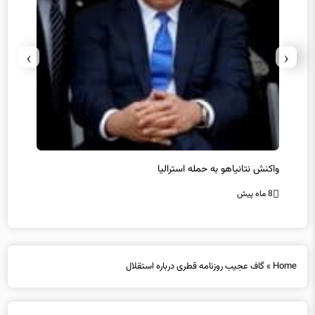
›
‹
یل
واکنش نتانیاهو به حمله استرالیا
حماس ت
8 ماه پیش
8 ماه پیش
Home
»
گاف عجیب روزنامه قطری درباره استقلال