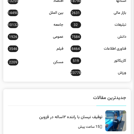
استانها
اقتصاد
13255
18790
بازار مالی
بین الملل
14490
2631
تبلیغات
جامعه
10132
32
دانش
عمومی
1926
7584
فناوری اطلاعات
فیلم
3546
8464
کاریکاتور
519
مسکن
2209
ورزش
23778
جدیدترین مقالات
توقیف نیسان با راننده ۱۲ساله در قزوین
15 ساعت پیش