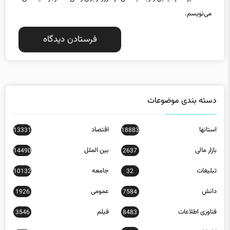
می‌نویسم.
دسته بندی موضوعات
استانها
اقتصاد
13331
18883
بازار مالی
بین الملل
14490
2637
تبلیغات
جامعه
10132
32
دانش
عمومی
1926
7584
فناوری اطلاعات
فیلم
3546
8483