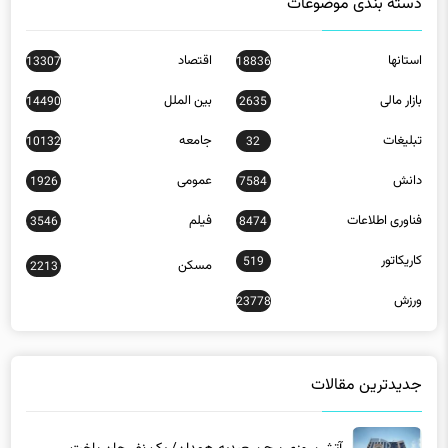
دسته بندی موضوعات
استانها
اقتصاد
13307
18836
بازار مالی
بین الملل
14490
2635
تبلیغات
جامعه
10132
32
دانش
عمومی
1926
7584
فناوری اطلاعات
فیلم
3546
8474
کاریکاتور
519
مسکن
2213
ورزش
23778
جدیدترین مقالات