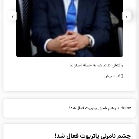
›
‹
یل
واکنش نتانیاهو به حمله استرالیا
حماس ت
8 ماه پیش
8 ماه پیش
Home
»
چشم نامرئی پاتریوت فعال شد!