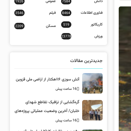
دانش
عمومی
1926
7584
فناوری اطلاعات
فیلم
3546
8464
کاریکاتور
519
مسکن
2209
ورزش
23778
جدیدترین مقالات
آتش سوزی ۱۱۶هکتار از اراضی ملی قزوین
16 ساعت پیش
گره‌گشایی از ترافیک تقاطع شهدای
خلبان/ آخرین وضعیت عملیاتی پروژه‌های
زیرساختی در کرمان
16 ساعت پیش