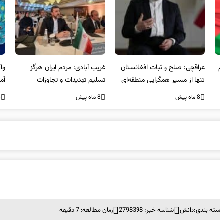
عراقچی: صلح و ثبات افغانستان
غریب آبادی: مردم ایران هرگز
وا
تنها از مسیر همگرایی منطقه‌ای
تسلیم تهدیدات و تجاوزات
آمی
محقق می‌شود
نخواهند شد و متحد و منسجم
8 ماه پیش
8 ماه پیش
8 ما
در مقابل متجاوز خواهند ایستاد
سته بندی:
دانش
شناسه خبر: 2798398
زمان مطالعه: 7 دقیقه