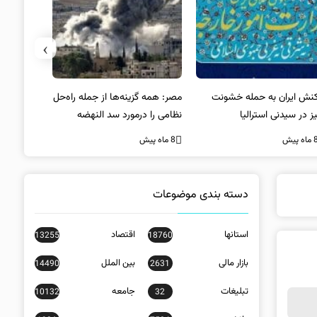
›
کنش ایران به حمله خشونت
مصر: همه گزینه‌ها از جمله راه‌حل
واکنش آمریک
ز در سیدنی استرالیا
نظامی را درمورد سد النهضه
در سیدنی
بررسی می‌کنیم
ه پیش
8 ماه پیش
8 ماه پیش
دسته بندی موضوعات
استانها
اقتصاد
13255
18760
بازار مالی
بین الملل
14490
2631
تبلیغات
جامعه
10132
32