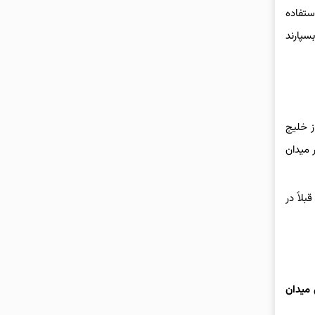
تفاده
سپارند
ز خلیج
 میدان
لاً در
 میدان