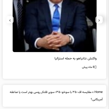
›
‹
یل
واکنش نتانیاهو به حمله استرالیا
حماس ت
8 ماه پیش
8 ماه پیش
Home
»
مقایسه اف-۳۵ با سوخو-۳۵؛ سوپر فلنکر روسی بهتر است یا صاعقه
آمریکایی؟