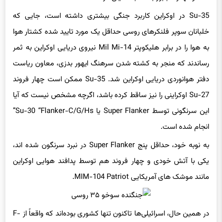
Su-35 در اوکراین کاربرد جنگی بیشتری داشته است، جایی که
خلبانان سوپر فلنکرهای روسی حداقل یک مورد تایید شده کشتار هوا
به هوا را در برابر هلیکوپتر Mil Mi-14 نیروی دریایی اوکراین به ثمر
رساندند که منجر به کشته شدن سرهنگ ایهور بدزی، معاون ریاست
دفتر هوانوردی دریایی اوکراین شد. Su-35 ممکن است چهار فروند
Su-27 اوکراینی را نیز ساقط کرده باشد، اگرچه مشخص نیست که آیا
این سرنگونی توسط Super Flanker یا Su-30 “Flanker-C/G/Hs”
انجام شده است.
به نوبه خود، حداقل پنج Super Flanker در نبرد سرنگون شده اند،
یکی با آتش خودی و چهار فروند هم توسط پدافند هوایی اوکراین
مانند موشک های آمریکایی MIM-104 Patriot.
در همین حال، اسرائیلی‌ها تاکنون تنها کشوری بوده‌اند که واقعاً از F-