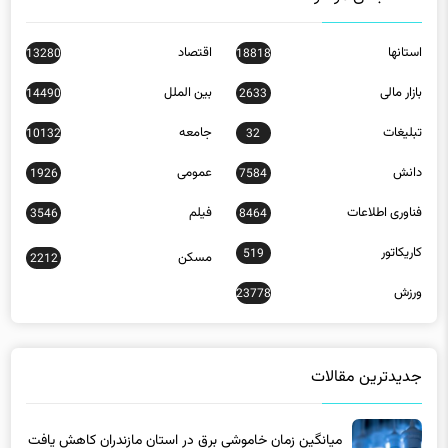
استانها
اقتصاد
13280
18818
بازار مالی
بین الملل
14490
2633
تبلیغات
جامعه
10132
32
دانش
عمومی
1926
7584
فناوری اطلاعات
فیلم
3546
8464
کاریکاتور
519
مسکن
2212
ورزش
23778
جدیدترین مقالات
میانگین زمان خاموشی برق در استان مازندران کاهش یافت