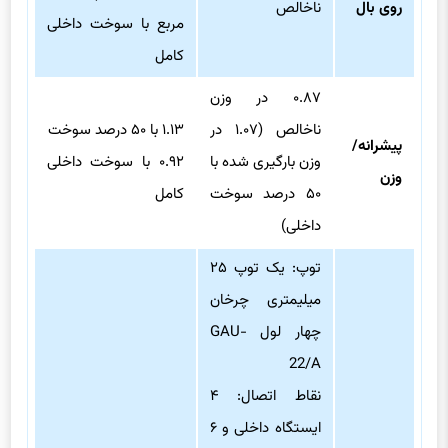
روی بال
ناخالص
مربع با سوخت داخلی
کامل
۰.۸۷ در وزن
ناخالص (۱.۰۷ در
۱.۱۳ با ۵۰ درصد سوخت
پیشرانه/
وزن بارگیری شده با
۰.۹۲ با سوخت داخلی
وزن
۵۰ درصد سوخت
کامل
داخلی)
توپ: یک توپ ۲۵
میلیمتری چرخان
چهار لول GAU-
22/A
نقاط اتصال: ۴
ایستگاه داخلی و ۶