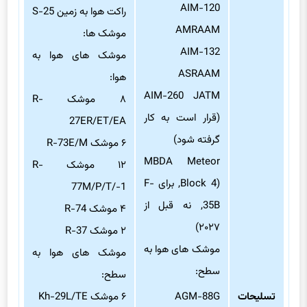
AIM-120
راکت هوا به زمین S-25
AMRAAM
موشک ها:
AIM-132
موشک های هوا به
ASRAAM
هوا:
AIM-260 JATM
۸ موشک R-
(قرار است به کار
27ER/ET/EA
گرفته شود)
۶ موشک R-73E/M
MBDA Meteor
۱۲ موشک R-
(Block 4, برای F-
77M/P/T/-1
35B, نه قبل از
۴ موشک R-74
۲۰۲۷)
۲ موشک R-37
موشک های هوا به
موشک های هوا به
سطح:
سطح:
تسلیحات
AGM-88G
۶ موشک Kh-29L/TE