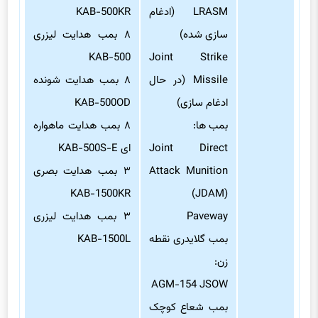
LRASM (ادغام
KAB-500KR
سازی شده)
۸ بمب هدایت لیزری
KAB-500
Joint Strike
Missile (در حال
۸ بمب هدایت شونده
ادغام سازی)
KAB-500OD
بمب ها:
۸ بمب هدایت ماهواره
Joint Direct
ای KAB-500S-E
Attack Munition
۳ بمب هدایت بصری
KAB-1500KR
(JDAM)
Paveway
۳ بمب هدایت لیزری
بمب گلایدری نقطه
KAB-1500L
زن:
AGM-154 JSOW
بمب شعاع کوچک