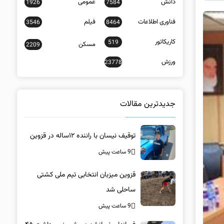
دانش
عمومی
1926
7584
فناوری اطلاعات
فیلم
3546
8464
کاریکاتور
519
مسکن
2209
ورزش
23778
جدیدترین مقالات
توقیف نیسان با راننده ۱۲ساله در قزوین
9 ساعت پیش
قزوین میزبان انتخابی تیم ملی کشتی
ساحلی شد
9 ساعت پیش