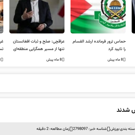
عراقچی: صلح و ثبات افغانستان
غریب آبادی: مردم ایران هرگز
وا
تنها از مسیر همگرایی منطقه‌ای
تسلیم تهدیدات و تجاوزات
آمی
محقق می‌شود
نخواهند شد و متحد و منسجم
8 ماه پیش
8 ماه پیش
8 ما
در مقابل متجاوز خواهند ایستاد
سته بندی:
ورزش
شناسه خبر: 2798097
زمان مطالعه: 2 دقیقه