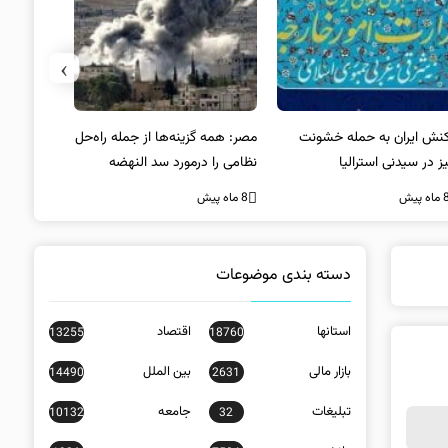
›
کنش ایران به حمله خشونت
مصر: همه گزینه‌ها از جمله راه‌حل
واکنش آمریک
ز در سیدنی استرالیا
نظامی را درمورد سد النهضه
در سیدنی
بررسی می‌کنیم
ه پیش
8 ماه پیش
8 ماه پیش
دسته بندی موضوعات
استانها
اقتصاد
13255
18760
بازار مالی
بین الملل
14490
2631
تبلیغات
جامعه
10132
32