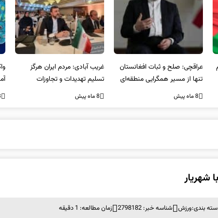
عراقچی: صلح و ثبات افغانستان
غریب آبادی: مردم ایران هرگز
وا
تنها از مسیر همگرایی منطقه‌ای
تسلیم تهدیدات و تجاوزات
آمی
محقق می‌شود
نخواهند شد و متحد و منسجم
8 ماه پیش
8 ماه پیش
8 ما
در مقابل متجاوز خواهند ایستاد
ا شهریار
سته بندی:
ورزش
شناسه خبر: 2798182
زمان مطالعه: 1 دقیقه