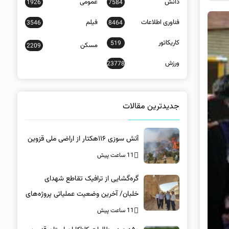
دانش
عمومی
1926
7584
فناوری اطلاعات
فیلم
3546
8464
کاریکاتور
519
مسکن
2209
ورزش
23778
جدیدترین مقالات
آتش سوزی ۱۱۶هکتار از اراضی ملی قزوین
11 ساعت پیش
گره‌گشایی از ترافیک تقاطع شهدای
خلبان/ آخرین وضعیت عملیاتی پروژه‌های
زیرساختی در کرمان
11 ساعت پیش