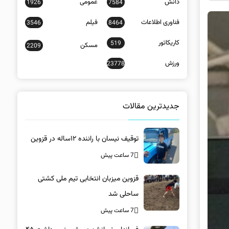
دانش
عمومی
1926
7584
فناوری اطلاعات
فیلم
3546
8464
کاریکاتور
519
مسکن
2209
ورزش
23778
جدیدترین مقالات
توقیف نیسان با راننده ۱۲ساله در قزوین
7 ساعت پیش
قزوین میزبان انتخابی تیم ملی کشتی
ساحلی شد
7 ساعت پیش