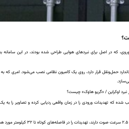
ست؟
شک‌های کوتاه‌برد «آر-۷۳» و «آآ-۱۱» ساخت شوروی، که در اصل برای نبردهای هوایی طراحی شده بودند، در این سامان
Graveh) که درون یک کانتینر استاندارد حمل‌ونقل قرار دارد، روی یک کامیون نظامی نصب می‌شود. امری که 
‌سازد.
نصب شده که تهدیدات ورودی را در زمان واقعی ردیابی کرده و تصاویر را به یک
گریوهاوک می‌تواند با استفاده از موشک‌های آر-۷۳، که سرعتی معادل ۲.۵ سرعت صوت دارند، تهدیدات را در 