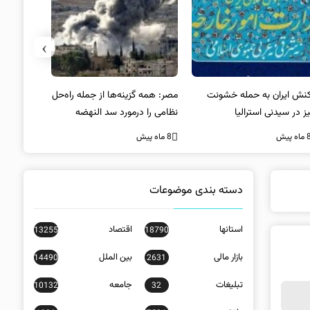
›
کنش ایران به حمله خشونت
مصر: همه گزینه‌ها از جمله راه‌حل
واکنش آمریک
ز در سیدنی استرالیا
نظامی را درمورد سد النهضه
در سیدنی
بررسی می‌کنیم
ه پیش
8 ماه پیش
8 ماه پیش
دسته بندی موضوعات
استانها
اقتصاد
13255
18790
بازار مالی
بین الملل
14490
2631
تبلیغات
جامعه
10132
32