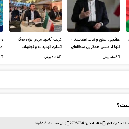
عراقچی: صلح و ثبات افغانستان
غریب آبادی: مردم ایران هرگز
وا
تنها از مسیر همگرایی منطقه‌ای
تسلیم تهدیدات و تجاوزات
آمی
محقق می‌شود
نخواهند شد و متحد و منسجم
8 ماه پیش
8 ماه پیش
8 ما
در مقابل متجاوز خواهند ایستاد
یست؟
سته بندی:
دانش
شناسه خبر: 2798734
زمان مطالعه: 3 دقیقه