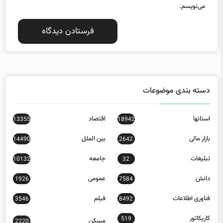
دسته بندی موضوعات
استانها
اقتصاد
13355
18942
بازار مالی
بین الملل
14490
2642
تبلیغات
جامعه
10132
32
دانش
عمومی
1926
7584
فناوری اطلاعات
فیلم
3546
8492
کاریکاتور
519
مسکن
2220
ورزش
23778