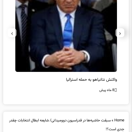
›
‹
یل
واکنش نتانیاهو به حمله استرالیا
حماس ت
8 ماه پیش
8 ماه پیش
Home
»
سبقت حاشیه‌ها در فدراسیون دوومیدانی/ شایعه ابطال انتخابات چقدر
جدی است؟!