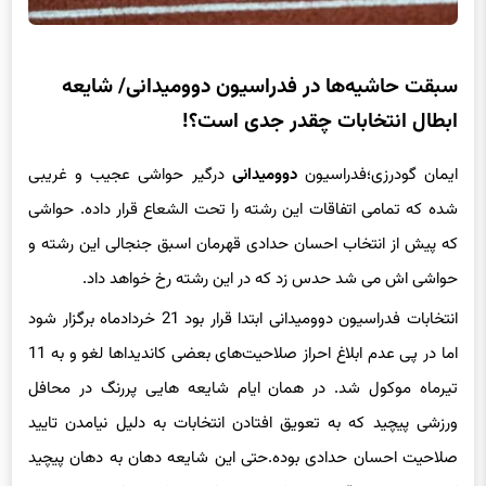
سبقت حاشیه‌ها در فدراسیون دوومیدانی/ شایعه
ابطال انتخابات چقدر جدی است؟!
ایمان گودرزی؛فدراسیون
دوومیدانی
درگیر حواشی عجیب و غریبی
شده که تمامی اتفاقات این رشته را تحت الشعاع قرار داده. حواشی
که پیش از انتخاب احسان حدادی قهرمان اسبق جنجالی این رشته و
حواشی اش می شد حدس زد که در این رشته رخ خواهد داد.
انتخابات فدراسیون دوومیدانی ابتدا قرار بود 21 خردادماه برگزار شود
اما در پی عدم ابلاغ احراز صلاحیت‌های بعضی کاندیداها لغو و به 11
تیرماه موکول شد. در همان ایام شایعه هایی پررنگ در محافل
ورزشی پیچید که به تعویق افتادن انتخابات به دلیل نیامدن تایید
صلاحیت احسان حدادی بوده.حتی این شایعه دهان به دهان پیچید
که وزیر ورزش وقت یعنی کیومرث هاشمی با مسئولیت خود مجوز
حضور حدادی در انتخابات را داده.شایعه ای که آن زمان در حد همان