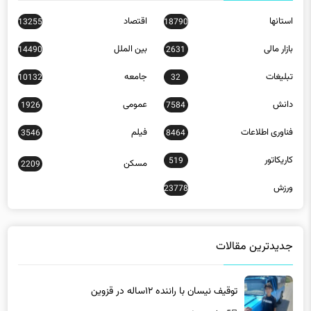
استانها
اقتصاد
13255
18790
بازار مالی
بین الملل
14490
2631
تبلیغات
جامعه
10132
32
دانش
عمومی
1926
7584
فناوری اطلاعات
فیلم
3546
8464
کاریکاتور
519
مسکن
2209
ورزش
23778
جدیدترین مقالات
توقیف نیسان با راننده ۱۲ساله در قزوین