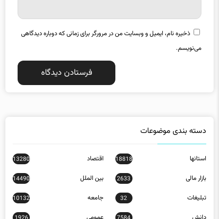
ذخیره نام، ایمیل و وبسایت من در مرورگر برای زمانی که دوباره دیدگاهی
می‌نویسم.
دسته بندی موضوعات
استانها
اقتصاد
13280
18818
بازار مالی
بین الملل
14490
2633
تبلیغات
جامعه
10132
32
دانش
عمومی
1926
7584