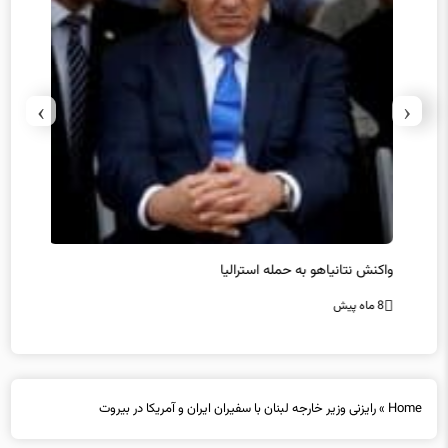
›
‹
یل
واکنش نتانیاهو به حمله استرالیا
حماس ت
8 ماه پیش
8 ماه پیش
Home
»
رایزنی وزیر خارجه لبنان با سفیران ایران و آمریکا در بیروت