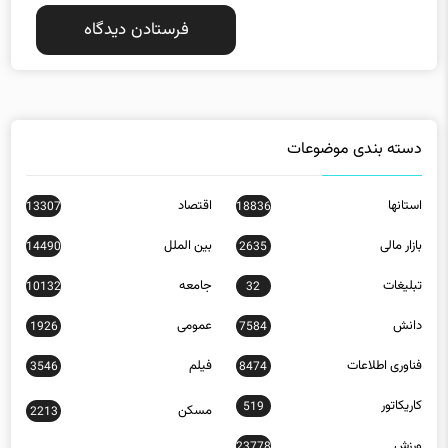
دسته بندی موضوعات
استانها
اقتصاد
13307
18836
بازار مالی
بین الملل
14490
2635
تبلیغات
جامعه
10132
32
دانش
عمومی
1926
7584
فناوری اطلاعات
فیلم
3546
8474
کاریکاتور
519
مسکن
2213
ورزش
23778