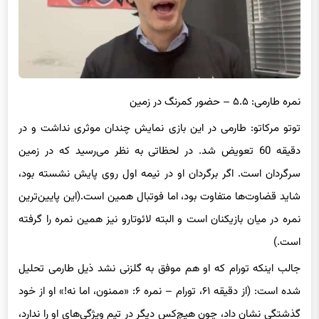
نمره طارمی: ۵.۵ – حضور کمرنگ در زمین
توتو مرکاتو: طارمی در این بازی نمایش چندان موثری نداشت و در
دقیقه 60 تعویض شد. در لحظاتی به نظر می‌رسید که در زمین
سرگردان است. اگر برگردان او در نیمه اول روی پایش نشسته بود،
شاید قضاوت‌ها متفاوت بود، اما فوتبال همین است.(این پایین‌ترین
نمره در میان بازیکنان است و البته لائوتارو نیز همین نمره را گرفته
است.)
جالب اینکه تورام که او هم موفق به گلزنی نشد ذیل طارمی تحلیل
شده است: (از دقیقه ۶۱، تورام – نمره ۶: «ممنون، اما نه!» او از خود
گذشتگی نشان داد، چون هیچ‌کس دیگر در تیم ویژگی‌های او را ندارد،