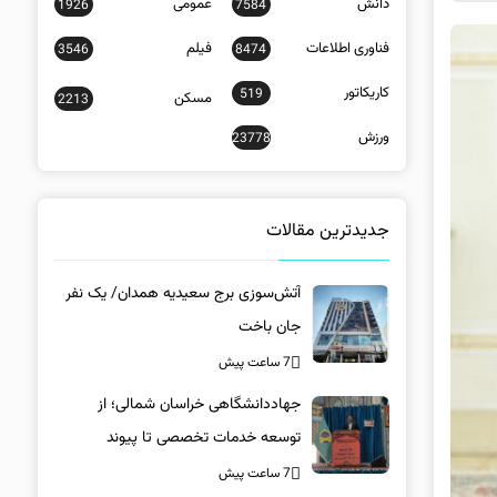
دانش
عمومی
1926
7584
فناوری اطلاعات
فیلم
3546
8474
کاریکاتور
519
مسکن
2213
ورزش
23778
جدیدترین مقالات
آتش‌سوزی برج سعیدیه همدان/ یک نفر
جان باخت
7 ساعت پیش
جهاددانشگاهی خراسان شمالی؛ از
توسعه خدمات تخصصی تا پیوند
دانشگاه و جامعه
7 ساعت پیش