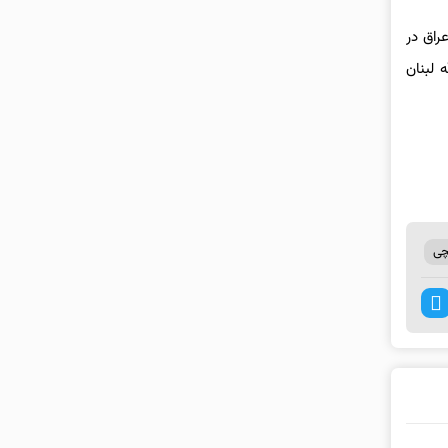
راق در
 لبنان
چی