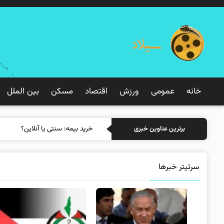
خانه
عمومی
ورزش
اقتصاد
مسکن
بین الملل
خرید بیمه: سنتی یا آنلاین؟ کدامیک
برترین عناوین خبری
سرتیتر خبرها