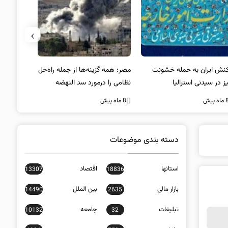
›
کنش ایران به حمله خشونت
مصر: همه گزینه‌ها از جمله راه‌حل
واکنش آمریک
ز در سیدنی استرالیا
نظامی را درمورد سد النهضه
در سیدنی
بررسی می‌کنیم
ه پیش
8 ماه پیش
8 ماه پیش
دسته بندی موضوعات
استانها
اقتصاد
13307
18836
بازار مالی
بین الملل
14490
2635
تبلیغات
جامعه
10132
32