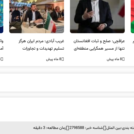
عراقچی: صلح و ثبات افغانستان
غریب آبادی: مردم ایران هرگز
وا
تنها از مسیر همگرایی منطقه‌ای
تسلیم تهدیدات و تجاوزات
آمی
محقق می‌شود
نخواهند شد و متحد و منسجم
8 ماه پیش
8 ماه پیش
8 ما
در مقابل متجاوز خواهند ایستاد
ه بندی:
بین الملل
شناسه خبر: 2798588
زمان مطالعه: 3 دقیقه