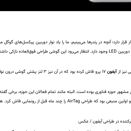
 که درون نوار قرار دارد؛ آنچه در رندرها می‌بینیم، ما را یاد نوار دوربین پیکسل‌های گوگل می
سمت چپ نوار یک دوربین و سمت راست یک میکروفون و یک فلاش دوربین LED وجود دارد. انتظار می‌رود این گوشی طراحی فوق‌العاده ناز
آیفون
۱۷ پرو فاش کرده بود که در آن نیز ۳ لنز پشتی گوشی د
Jon Pr)، مجری این کانال یوتوبی، ۱۰ سال یوتیوبر مشهور حوزه فناوری بوده است. البته مانند تمام فعالان این حوزه، برخی گ
صحیح و برخی دیگر نیز غلط بوده. سال ۲۰۲۰، او اولین منبعی بود که طراحی AirTag را چند ماه قبل از رونما