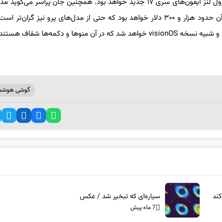
اکنون اگر صحبت‌های او درمورد آیفون ۱۷ ایر صحیح باشد، طراحی ماژول لنز آیفون‌های سری ۱۷ جدید خواهد بود. همچنین جان پراسر می
آنکه تراشه A۱۹ معمولی و فقط یک لنز پشتی خواهد داشت، قیمت آن حدود هزار و ۳۰۰ دلار خواهد بود که حتی از مدل‌های پرو نیز گرا
گوشی هوشم
ند
سیاره‌ای که تبخیر شد / عکس
7 ماه پیش