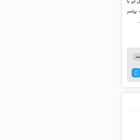
‌گوید مدل ایر با
ن‌تر است. پراسر
ند