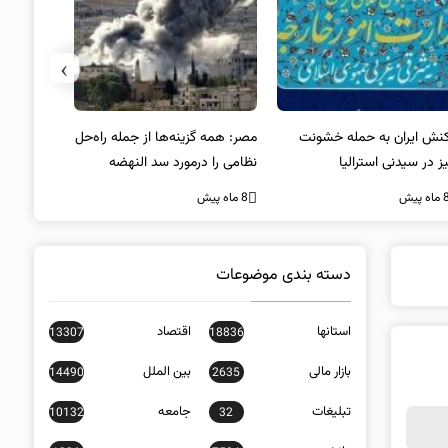
›
کنش ایران به حمله خشونت
مصر: همه گزینه‌ها از جمله راه‌حل
واکنش آمریک
ز در سیدنی استرالیا
نظامی را درمورد سد النهضه
در سیدنی
بررسی می‌کنیم
ه پیش
8 ماه پیش
8 ماه پیش
دسته بندی موضوعات
استانها
اقتصاد
13307
18836
بازار مالی
بین الملل
14490
2635
تبلیغات
جامعه
10132
32