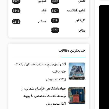
دانش
عمومی
1926
7584
فناوری اطلاعات
فیلم
3546
8474
کاریکاتور
519
مسکن
2213
ورزش
23778
جدیدترین مقالات
آتش‌سوزی برج سعیدیه همدان/ یک نفر
جان باخت
12 ساعت پیش
جهاددانشگاهی خراسان شمالی؛ از
توسعه خدمات تخصصی تا پیوند
دانشگاه و جامعه
12 ساعت پیش