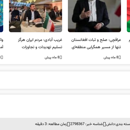
عراقچی: صلح و ثبات افغانستان
غریب آبادی: مردم ایران هرگز
وا
تنها از مسیر همگرایی منطقه‌ای
تسلیم تهدیدات و تجاوزات
آمی
محقق می‌شود
نخواهند شد و متحد و منسجم
8 ماه پیش
8 ماه پیش
8 ما
در مقابل متجاوز خواهند ایستاد
سته بندی:
دانش
شناسه خبر: 2798367
زمان مطالعه: 3 دقیقه