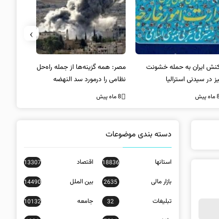
›
کنش ایران به حمله خشونت
مصر: همه گزینه‌ها از جمله راه‌حل
واکنش آمریک
ز در سیدنی استرالیا
نظامی را درمورد سد النهضه
در سیدنی
بررسی می‌کنیم
ه پیش
8 ماه پیش
8 ماه پیش
دسته بندی موضوعات
استانها
اقتصاد
13307
18836
بازار مالی
بین الملل
14490
2635
تبلیغات
جامعه
10132
32