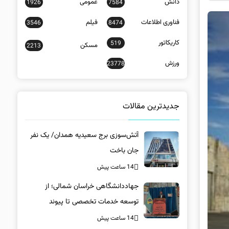
دانش
عمومی
1926
7584
فناوری اطلاعات
فیلم
3546
8474
کاریکاتور
519
مسکن
2213
ورزش
23778
جدیدترین مقالات
آتش‌سوزی برج سعیدیه همدان/ یک نفر
جان باخت
14 ساعت پیش
جهاددانشگاهی خراسان شمالی؛ از
توسعه خدمات تخصصی تا پیوند
دانشگاه و جامعه
14 ساعت پیش