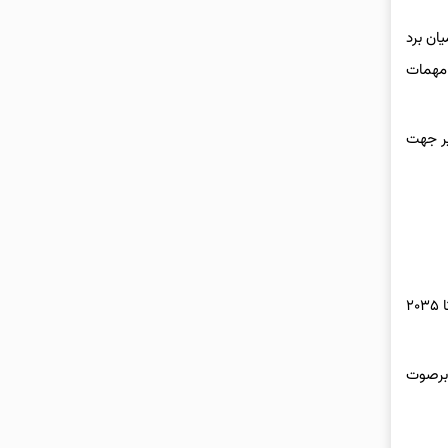
ان برد
 مهمات
یر جهت
دولت آمریکا قراردادی به ارزش ۲.۸۱ میلیارد دلار با شرکت لاکهید مارتین امضا کرده و اطمینان حاصل کرده است که سامانه تاد ۶ بین سال‌های ۲۰۲۵ تا ۲۰۳۵
ابرصوت