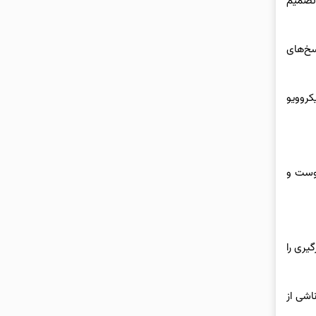
 تصمیم
سخ‌های
ایکروویو
 بوست و
یری را
ش‌های ناشی از