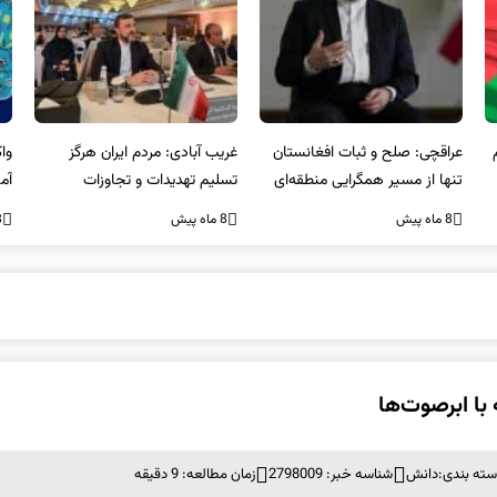
عراقچی: صلح و ثبات افغانستان
غریب آبادی: مردم ایران هرگز
وا
تنها از مسیر همگرایی منطقه‌ای
تسلیم تهدیدات و تجاوزات
آمی
محقق می‌شود
نخواهند شد و متحد و منسجم
8 ماه پیش
8 ماه پیش
8 ما
در مقابل متجاوز خواهند ایستاد
سته بندی:
دانش
شناسه خبر: 2798009
زمان مطالعه: 9 دقیقه