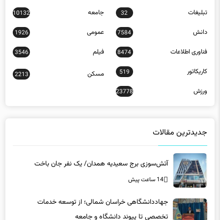
تبلیغات
جامعه
10132
32
دانش
عمومی
1926
7584
فناوری اطلاعات
فیلم
3546
8474
کاریکاتور
519
مسکن
2213
ورزش
23778
جدیدترین مقالات
آتش‌سوزی برج سعیدیه همدان/ یک نفر جان باخت
14 ساعت پیش
جهاددانشگاهی خراسان شمالی؛ از توسعه خدمات
تخصصی تا پیوند دانشگاه و جامعه