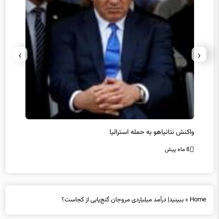
›
‹
یل
واکنش نتانیاهو به حمله استرالیا
حماس ت
8 ماه پیش
8 ماه پیش
Home
»
ببینید| درآمد میلیاردی مروجان گنج‌یابی از کجاست؟