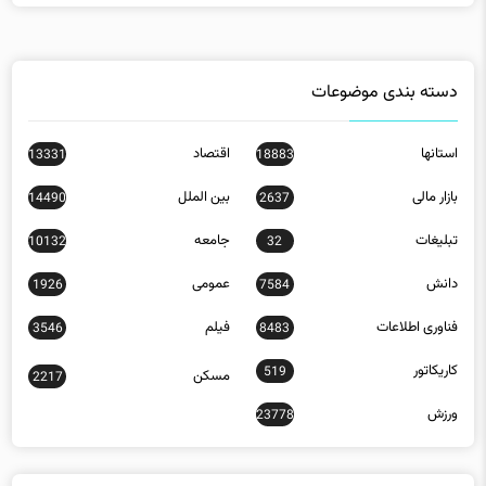
دسته بندی موضوعات
استانها
اقتصاد
13331
18883
بازار مالی
بین الملل
14490
2637
تبلیغات
جامعه
10132
32
دانش
عمومی
1926
7584
فناوری اطلاعات
فیلم
3546
8483
کاریکاتور
519
مسکن
2217
ورزش
23778
جدیدترین مقالات