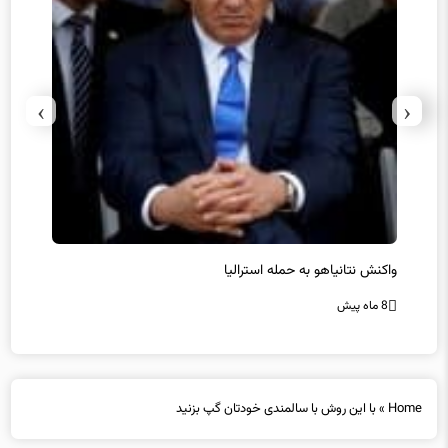
›
‹
یل
واکنش نتانیاهو به حمله استرالیا
حماس ت
8 ماه پیش
8 ماه پیش
Home
»
با این روش با سالمندی خودتان گپ بزنید