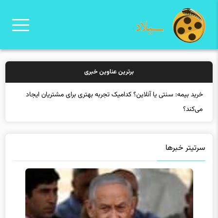
برترین عناوین خبری
خری
سرتیتر خبرها