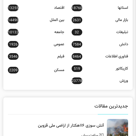
بازار مالی
بین الملل
14490
2631
تبلیغات
جامعه
10132
32
دانش
عمومی
1926
7584
فناوری اطلاعات
فیلم
3546
8464
کاریکاتور
519
مسکن
2209
ورزش
23778
جدیدترین مقالات
آتش سوزی ۱۱۶هکتار از اراضی ملی قزوین
7 ساعت پیش