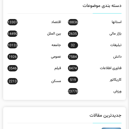
دسته بندی موضوعات
استانها
اقتصاد
13307
18836
بازار مالی
بین الملل
14490
2635
تبلیغات
جامعه
10132
32
دانش
عمومی
1926
7584
فناوری اطلاعات
فیلم
3546
8474
کاریکاتور
519
مسکن
2213
ورزش
23778
جدیدترین مقالات