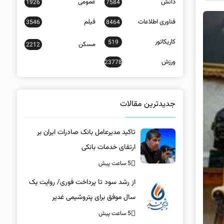
دانش
عمومی
1926
7584
فناوری اطلاعات
فیلم
3546
8464
کاریکاتور
519
مسکن
2212
ورزش
23778
جدیدترین مقالات
تاکید مدیرعامل بانک صادرات ایران بر
ارتقای خدمات بانکی​
5 ساعت پیش
از رشد سود تا پرداخت فوری/ روایت یک
سال موفق برای پتروشیمی غدیر
5 ساعت پیش