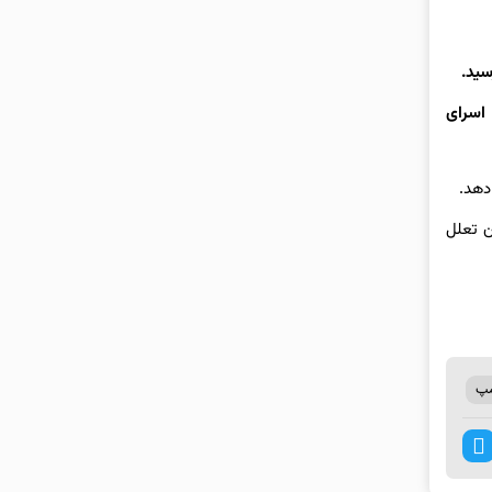
سید.
 اسرای
ن تعلل
مپ