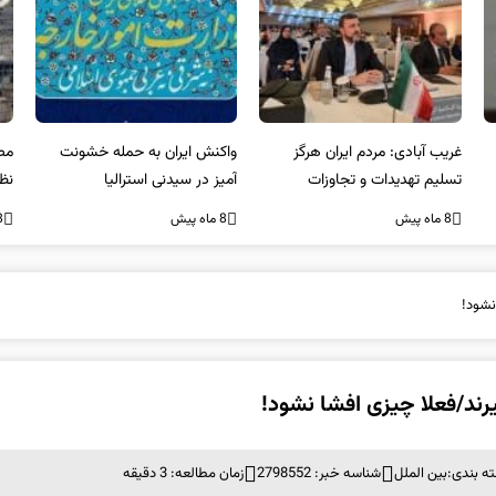
غریب آبادی: مردم ایران هرگز
واکنش ایران به حمله خشونت
مصر
تسلیم تهدیدات و تجاوزات
آمیز در سیدنی استرالیا
نظ
نخواهند شد و متحد و منسجم
بر
8 ماه پیش
8 ماه پیش
8 ما
در مقابل متجاوز خواهند ایستاد
ه بندی:
بین الملل
شناسه خبر: 2798552
زمان مطالعه: 3 دقیقه