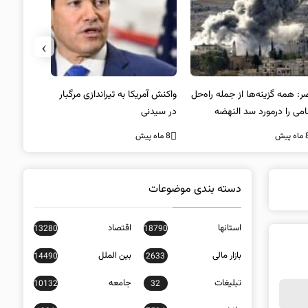
›
: همه گزینه‌ها از جمله راه‌حل
واکنش آمریکا به تیراندازی مرگبار
رضا نصری:
امی را درمورد سد النهضه
در سیدنی
شایسته‌تری
رسی می‌کنیم
مدیریت یک 
ه پیش
8 ماه پیش
8 ماه پیش
عهده‌دار
«نماینده و
است
دسته بندی موضوعات
استانها
اقتصاد
13280
18790
بازار مالی
بین الملل
14490
2633
تبلیغات
جامعه
10132
32