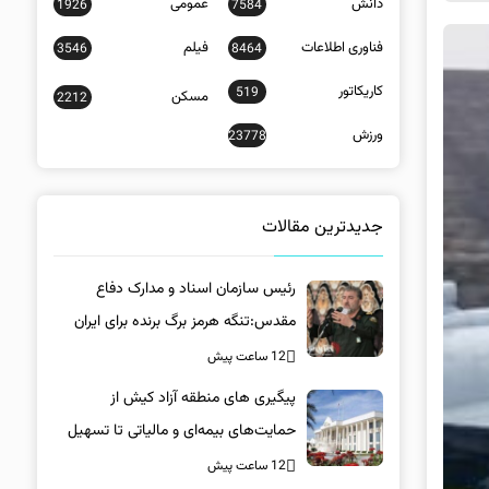
دانش
عمومی
1926
7584
فناوری اطلاعات
فیلم
3546
8464
کاریکاتور
519
مسکن
2212
ورزش
23778
جدیدترین مقالات
رئیس سازمان اسناد و مدارک دفاع
مقدس:تنگه هرمز برگ برنده برای ایران
است
12 ساعت پیش
پیگیری های منطقه آزاد کیش از
حمایت‌های بیمه‌ای و مالیاتی تا تسهیل
خروج کالا
12 ساعت پیش