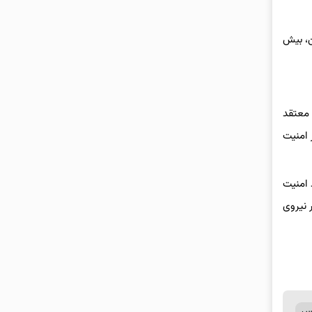
ن، بیش
 معتقد
 امنیت
 امنیت
نش بسیار کم است که نمی‌تواند تهدیدی واقعی برای پوتین باشد. او گفت که ممکن است ۱۱۰ هزار نیروی
یس