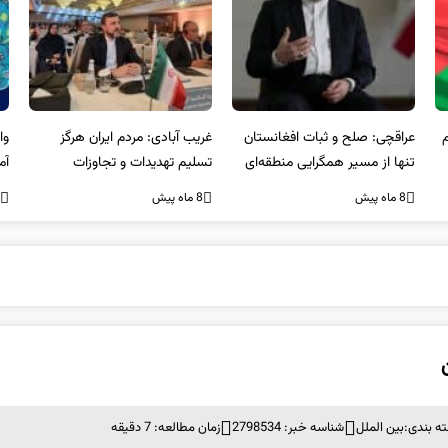
عراقچی: صلح و ثبات افغانستان
غریب آبادی: مردم ایران هرگز
وا
تنها از مسیر همگرایی منطقه‌ای
تسلیم تهدیدات و تجاوزات
آمی
محقق می‌شود
نخواهند شد و متحد و منسجم
8 ماه پیش
8 ماه پیش
8 ما
در مقابل متجاوز خواهند ایستاد
ه بندی:
بین الملل
شناسه خبر: 2798534
زمان مطالعه: 7 دقیقه