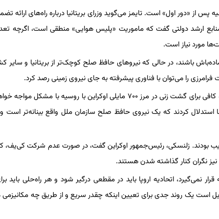
پس از «دور اول» است. تایمز می‌گوید وزرای بریتانیا درباره راه‌های ارائه تضم
 از منابع ارشد دولتی گفت که ماموریت «پلیس هوایی» منطقی است، اگرچه تعدا
ها مورد نیاز است.
ماده‌باش باشند، در حالی که نیروهای حافظ صلح کوچک‌تر از بریتانیا و سایر ک
 فرامرزی را می‌توان با فناوری پیشرفته به جای نیروی زمینی رصد کرد.
نگرانی‌ها در مورد اینکه اروپا به تنهایی برای ایجاد نیروی زمینی به اندازه کافی برای گشت زنی در مرز ۷۰۰ مایلی اوکراین با روسیه با 
 استدلال کردند که یک نیروی حافظ صلح سازمان ملل واقع بینانه‌تر است و
غایب بودند. زلنسکی، رئیس‌جمهور اوکراین گفت، در صورت عدم شرکت کی‌یف،
 نیز نگران کنار گذاشته شدن هستند.
ار نمی‌گیرد، اتحادیه اروپا باید در مقطعی درگیر شود و هر راه‌حلی باید بر
ل است یک روند جدی برای تعیین اینکه چقدر سریع و از طریق چه مکانیزمی م