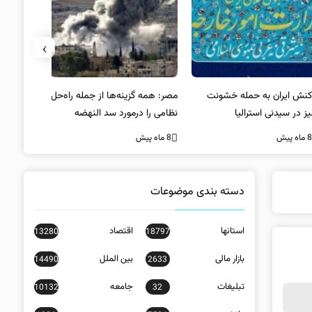
›
کنش ایران به حمله خشونت
مصر: همه گزینه‌ها از جمله راه‌حل
واکنش آمریک
ز در سیدنی استرالیا
نظامی را درمورد سد النهضه
در سیدنی
بررسی می‌کنیم
ه پیش
8 ماه پیش
8 ماه پیش
دسته بندی موضوعات
استانها
اقتصاد
13280
18797
بازار مالی
بین الملل
14490
2633
تبلیغات
جامعه
10132
32