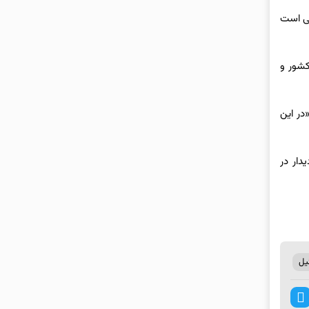
لی است
کشور و
در این
دار در
یل