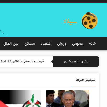
خانه
عمومی
ورزش
اقتصاد
مسکن
بین الملل
خرید بیمه: سنتی یا آنلاین؟ کدامیک
برترین عناوین خبری
سرتیتر خبرها