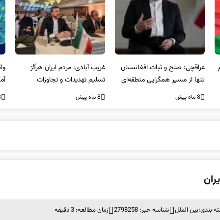
عراقچی: صلح و ثبات افغانستان
غریب آبادی: مردم ایران هرگز
وا
تنها از مسیر همگرایی منطقه‌ای
تسلیم تهدیدات و تجاوزات
آمی
محقق می‌شود
نخواهند شد و متحد و منسجم
8 ماه پیش
8 ماه پیش
8 ما
در مقابل متجاوز خواهند ایستاد
ران
ه بندی:
بین الملل
شناسه خبر: 2798258
زمان مطالعه: 3 دقیقه