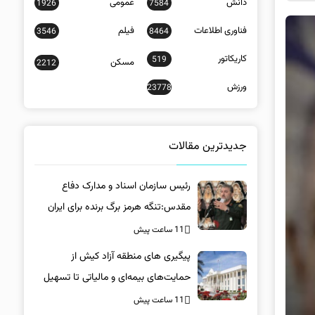
دانش
عمومی
1926
7584
فناوری اطلاعات
فیلم
3546
8464
کاریکاتور
519
مسکن
2212
ورزش
23778
جدیدترین مقالات
رئیس سازمان اسناد و مدارک دفاع
مقدس:تنگه هرمز برگ برنده برای ایران
است
11 ساعت پیش
پیگیری های منطقه آزاد کیش از
حمایت‌های بیمه‌ای و مالیاتی تا تسهیل
خروج کالا
11 ساعت پیش