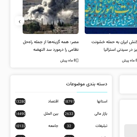
›
کنش ایران به حمله خشونت
مصر: همه گزینه‌ها از جمله راه‌حل
واکنش آمریک
ز در سیدنی استرالیا
نظامی را درمورد سد النهضه
در سیدنی
بررسی می‌کنیم
ه پیش
8 ماه پیش
8 ماه پیش
دسته بندی موضوعات
استانها
اقتصاد
13280
18797
بازار مالی
بین الملل
14490
2633
تبلیغات
جامعه
10132
32