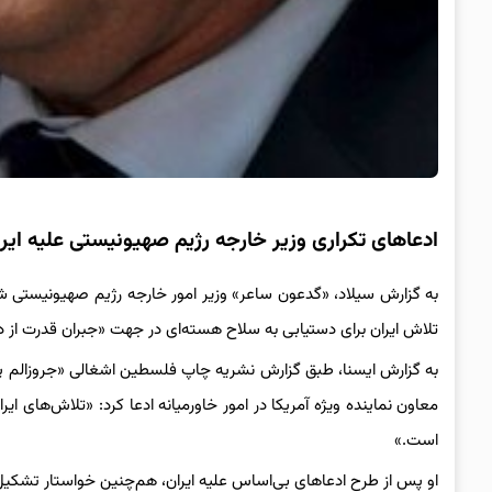
ادعاهای تکراری وزیر خارجه رژیم صهیونیستی علیه ایر
به گزارش سیلاد، «گدعون ساعر» وزیر امور خارجه رژیم صهیونیستی شا
تلاش ایران برای دستیابی به سلاح هسته‌ای در جهت «جبران قدرت از
به گزارش ایسنا، طبق گزارش نشریه چاپ فلسطین اشغالی «جروزالم پس
معاون نماینده ویژه آمریکا در امور خاورمیانه ادعا کرد: «تلاش‌های ایر
است.»
او پس از طرح ادعاهای بی‌اساس علیه ایران، هم‌چنین خواستار تشکیل