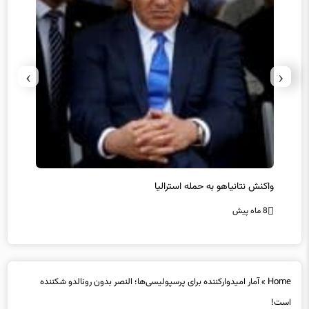
›
‹
یل
واکنش نتانیاهو به حمله استرالیا
حماس ت
8 ماه پیش
8 ماه پیش
Home
»
آمار امیدوارکننده برای پرسپولیسی‌ها؛ النصر بدون رونالدو شکننده
است!