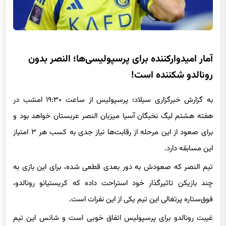
آمار امیدوارکننده برای پرسپولیسی‌ها؛ النصر بدون
رونالدو شکننده است!
به گزارش خبرگزاری سیلاد؛ پرسپولیس از ساعت ۱۹:۳۰ امشب در
هفته هشتم لیگ نخبگان آسیا میزبان النصر عربستان خواهد بود و
برای صعود از این مرحله از رقابت‌ها نیاز جدی به کسب هر ۳ امتیاز
این مسابقه دارد.
تیم النصر که صعودش به دور بعدی قطعی شده، برای این بازی به
چند بازیکن تاثیرگذار خود استراحت داده که کریستیانو رونالدو،
فوق‌ستاره پرتغالی این تیم یکی از این نفرات است.
غیبت رونالدو برای پرسپولیس اتفاق خوبی است و شانس این تیم
برای موفقیت در جدال امروز را افزایش می‌دهد. به‌خصوص که النصر
در غیاب رونالدو آمار چندان خوبی هم ندارد. النصر این فصل در ۴