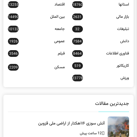
تبلیغات
جامعه
10132
32
دانش
عمومی
1926
7584
فناوری اطلاعات
فیلم
3546
8464
کاریکاتور
519
مسکن
2209
ورزش
23778
جدیدترین مقالات
آتش سوزی ۱۱۶هکتار از اراضی ملی قزوین
12 ساعت پیش
گره‌گشایی از ترافیک تقاطع شهدای خلبان/ آخرین وضعیت