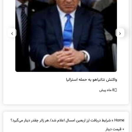
›
‹
یل
واکنش نتانیاهو به حمله استرالیا
حماس ت
8 ماه پیش
8 ماه پیش
Home
»
شرایط دریافت ارز اربعین امسال اعلام شد/ هر زائر چقدر دینار می‌گیرد؟
+ قیمت دینار