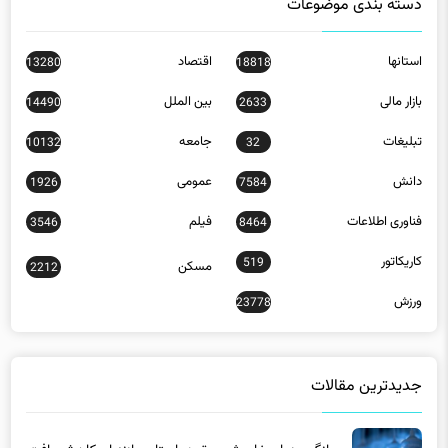
دسته بندی موضوعات
استانها
اقتصاد
13280
18818
بازار مالی
بین الملل
14490
2633
تبلیغات
جامعه
10132
32
دانش
عمومی
1926
7584
فناوری اطلاعات
فیلم
3546
8464
کاریکاتور
519
مسکن
2212
ورزش
23778
جدیدترین مقالات