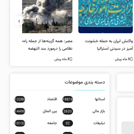
›
کنش ایران به حمله خشونت
مصر: همه گزینه‌ها از جمله راه‌حل
واکنش آمریک
ز در سیدنی استرالیا
نظامی را درمورد سد النهضه
در سیدنی
بررسی می‌کنیم
ه پیش
8 ماه پیش
8 ماه پیش
دسته بندی موضوعات
استانها
اقتصاد
13280
18818
بازار مالی
بین الملل
14490
2633
تبلیغات
جامعه
10132
32