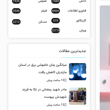
دانش
عمومی
1926
7584
فناوری اطلاعات
فیلم
3546
8464
کاریکاتور
519
مسکن
2212
ورزش
23778
جدیدترین مقالات
میانگین زمان خاموشی برق در استان
مازندران کاهش یافت
13 ساعت پیش
مادر شهید رمضانی در نکا به فرزند
شهیدش پیوست
13 ساعت پیش