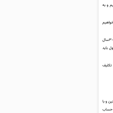
م و به
خواهیم
رئیس هیات مدیره شمس آذر درخصوص پرونده فساد در فوتبال ایران و بازشدن پای مدیرعامل این باشگاه به این پرونده هم گفت: این قضیه برای ۴-۳سال
ل باید
 تکلیف
ین و با
ه حساب