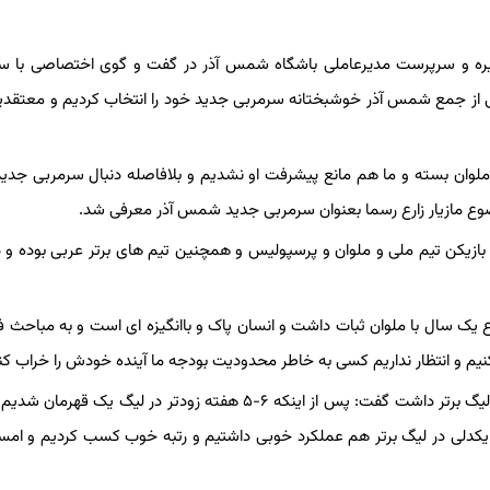
مدیره و سرپرست مدیرعاملی باشگاه شمس آذر در گفت و گوی اختصاصی با سی
 جمع شمس آذر خوشبختانه سرمربی جدید خود را انتخاب کردیم و معتقدیم
 با ملوان بسته و ما هم مانع پیشرفت او نشدیم و بلافاصله دنبال سرمربی جدید
ضوع مازیار زارع رسما بعنوان سرمربی جدید شمس آذر معرفی شد.
ارع بازیکن تیم ملی و ملوان و پرسپولیس و همچنین تیم های برتر عربی بوده و 
رع یک سال با ملوان ثبات داشت و انسان پاک و باانگیزه ای است و به مباحث 
م و انتظار نداریم کسی به خاطر محدودیت بودجه ما آینده خودش را خراب کن
نجفیان با اشاره به اینکه شمس آذر سال گذشته حضوری مقتدرانه در لیگ برتر داشت گفت: پس از اینکه ۶-۵ هفته زودتر در لیگ 
لی در لیگ برتر هم عملکرد خوبی داشتیم و رتبه خوب کسب کردیم و امس