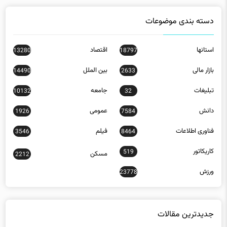
دسته بندی موضوعات
استانها
اقتصاد
13280
18797
بازار مالی
بین الملل
14490
2633
تبلیغات
جامعه
10132
32
دانش
عمومی
1926
7584
فناوری اطلاعات
فیلم
3546
8464
کاریکاتور
519
مسکن
2212
ورزش
23778
جدیدترین مقالات