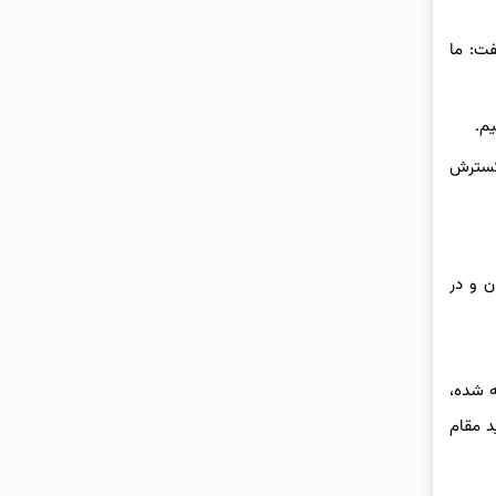
فت: ما
م.
 گسترش
ن و در
ه شده،
د مقام