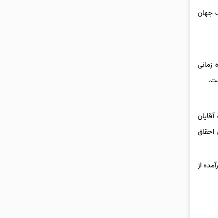
یه کشورهای مختلف جهان
زه زمانی
ست.
آقایان
 احقاق
مده از