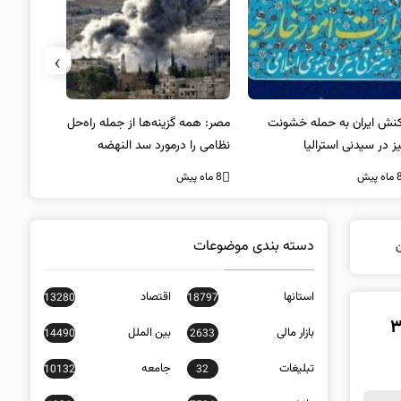
›
کنش ایران به حمله خشونت
مصر: همه گزینه‌ها از جمله راه‌حل
واکنش آمریک
ز در سیدنی استرالیا
نظامی را درمورد سد النهضه
در سیدنی
بررسی می‌کنیم
ه پیش
8 ماه پیش
8 ماه پیش
دسته بندی موضوعات
استانها
اقتصاد
13280
18797
یجاد نمی‌شود/دریافت بیش از ۳۳۰
بازار مالی
بین الملل
14490
2633
تبلیغات
جامعه
10132
32