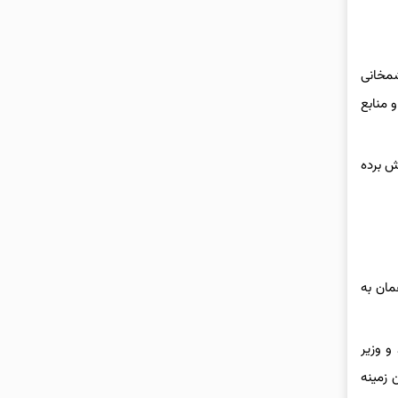
شمخانی
 منابع
ش برده
مان به
و وزیر
 زمینه