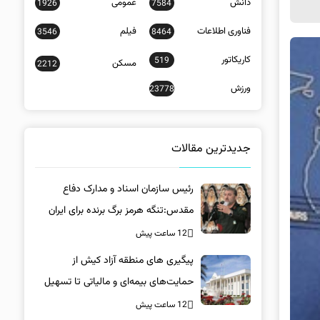
دانش
عمومی
1926
7584
فناوری اطلاعات
فیلم
3546
8464
کاریکاتور
519
مسکن
2212
ورزش
23778
جدیدترین مقالات
رئیس سازمان اسناد و مدارک دفاع
مقدس:تنگه هرمز برگ برنده برای ایران
است
12 ساعت پیش
پیگیری های منطقه آزاد کیش از
حمایت‌های بیمه‌ای و مالیاتی تا تسهیل
خروج کالا
12 ساعت پیش