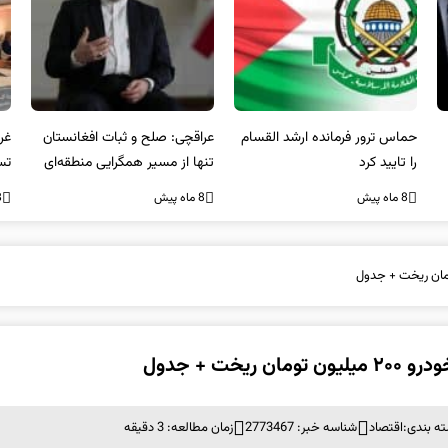
عراقچی: صلح و ثبات افغانستان
غریب آبادی: مردم ایران هرگز
وا
تنها از مسیر همگرایی منطقه‌ای
تسلیم تهدیدات و تجاوزات
آمی
محقق می‌شود
نخواهند شد و متحد و منسجم
8 ماه پیش
8 ماه پیش
8 ما
در مقابل متجاوز خواهند ایستاد
 + جدول
ه بندی:
اقتصاد
شناسه خبر: 2773467
زمان مطالعه: 3 دقیقه