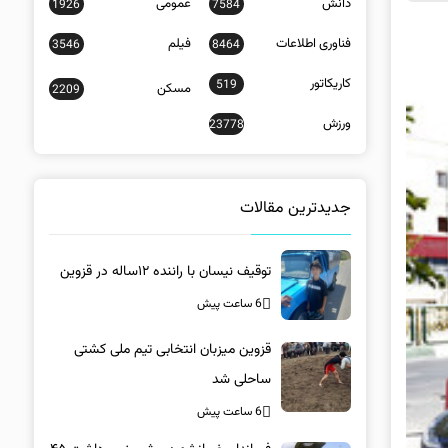
دانش
عمومی
1926
7584
فناوری اطلاعات
فیلم
3546
8464
کاریکاتور
519
مسکن
2209
ورزش
23778
جدیدترین مقالات
توقیف نیسان با راننده ۱۲ساله در قزوین
6 ساعت پیش
قزوین میزبان انتخابی تیم ملی کشتی
ساحلی شد
6 ساعت پیش