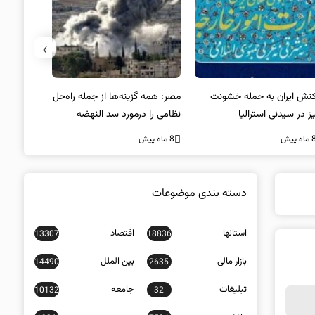
›
کنش ایران به حمله خشونت
مصر: همه گزینه‌ها از جمله راه‌حل
واکنش آمریک
ز در سیدنی استرالیا
نظامی را درمورد سد النهضه
در سیدنی
بررسی می‌کنیم
ه پیش
8 ماه پیش
8 ماه پیش
دسته بندی موضوعات
استانها
اقتصاد
13307
18836
بازار مالی
بین الملل
14490
2635
تبلیغات
جامعه
10132
32