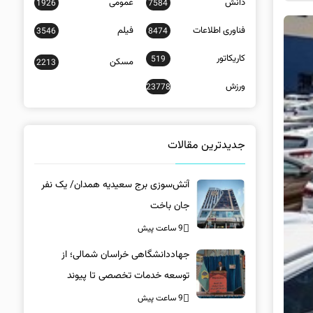
دانش
عمومی
1926
7584
فناوری اطلاعات
فیلم
3546
8474
کاریکاتور
519
مسکن
2213
ورزش
23778
جدیدترین مقالات
آتش‌سوزی برج سعیدیه همدان/ یک نفر
جان باخت
9 ساعت پیش
جهاددانشگاهی خراسان شمالی؛ از
توسعه خدمات تخصصی تا پیوند
دانشگاه و جامعه
9 ساعت پیش