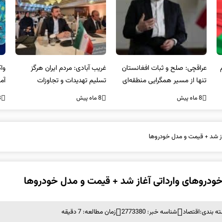
عراقچی: صلح و ثبات افغانستان
غریب آبادی: مردم ایران هرگز
وا
تنها از مسیر همگرایی منطقه‌ای
تسلیم تهدیدات و تجاوزات
آمی
محقق می‌شود
نخواهند شد و متحد و منسجم
8 ماه پیش
8 ماه پیش
8 ما
در مقابل متجاوز خواهند ایستاد
از شد + قیمت و مدل خودروها
خودروهای وارداتی آغاز شد + قیمت و مدل خودروها
ه بندی:
اقتصاد
شناسه خبر: 2773380
زمان مطالعه: 7 دقیقه