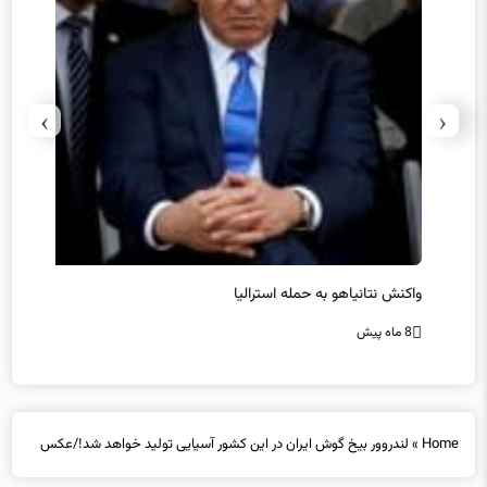
›
‹
یل
واکنش نتانیاهو به حمله استرالیا
حماس ت
8 ماه پیش
8 ماه پیش
Home
»
لندروور بیخ گوش ایران در این کشور آسیایی تولید خواهد شد!/عکس