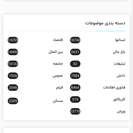
دسته بندی موضوعات
استانها
اقتصاد
13255
18760
بازار مالی
بین الملل
14490
2631
تبلیغات
جامعه
10132
32
دانش
عمومی
1926
7584
فناوری اطلاعات
فیلم
3546
8464
کاریکاتور
519
مسکن
2209
ورزش
23778