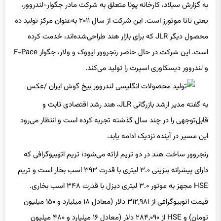
به گزارش سیلاد، کارخانه پونا متعلق به شرکت مادر جگوار-لندروور،
یعنی تاتا موتورز است. این شرکت از سال ۲۰۱۱ به‌عنوان مرکز تولید ده
محصول دیگر JLR که برای بازار هند طراحی‌شده‌اند، خدمت کرده
است. این شرکت در حال حاضر رنجروور ایووک و ولار، جگوار F-Pace
و لندروور دیسکاوری اسپرت را تولید می‌کند.
به گفته مدیر ارشد بازرگانی JLR، هند رشد اقتصادی ثابت و
قابل‌توجهی را در چند سال گذشته تجربه کرده است و انتظار می‌رود
این مسیر در آینده نزدیک ادامه یابد.
رنجروور ساخت هند در دو تریم ارائه می‌شود؛ تریم اتوبیوگرافی که
دارای پیشرانه بنزینی ۳.۰ لیتری با قدرت ۳۹۳ اسب بخار است و تریم
HSE مجهز به موتور ۳.۰ لیتری دیزل با قدرت ۳۴۸ اسب بخاری.
قیمت اتوبیوگرافی از ۳۱۲,۹۸۱ دلار (معادل ۱۸ میلیارد و ۱۵۰ میلیون
تومان) و HSE از ۲۸۴,۰۹۰ دلار (معادل ۱۶ میلیارد و ۴۸۰ میلیون