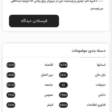
ذخیره نام، ایمیل و وبسایت من در مرورگر برای زمانی که دوباره دیدگاهی
می‌نویسم.
دسته بندی موضوعات
استانها
اقتصاد
13255
18790
بازار مالی
بین الملل
14490
2631
تبلیغات
جامعه
10132
32
دانش
عمومی
1926
7584
فناوری اطلاعات
فیلم
3546
8464