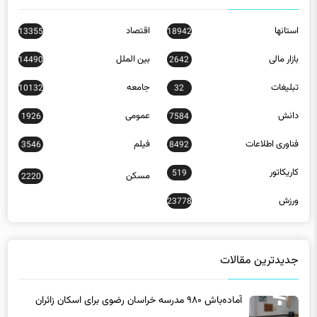
بازار مالی
بین الملل
14490
2642
تبلیغات
جامعه
10132
32
دانش
عمومی
1926
7584
فناوری اطلاعات
فیلم
3546
8492
کاریکاتور
519
مسکن
2220
ورزش
23778
جدیدترین مقالات
آماده‌باش ۹۸۰ مدرسه خراسان رضوی برای اسکان زائران
دهه پایانی صفر
10 ساعت پیش