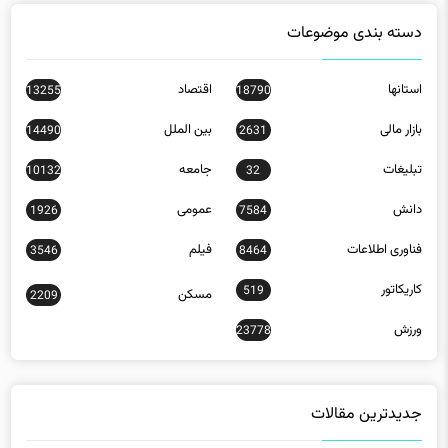
دسته بندی موضوعات
استانها
اقتصاد
13255
18790
بازار مالی
بین الملل
14490
2631
تبلیغات
جامعه
10132
32
دانش
عمومی
1926
7584
فناوری اطلاعات
فیلم
3546
8464
کاریکاتور
519
مسکن
2209
ورزش
23778
جدیدترین مقالات