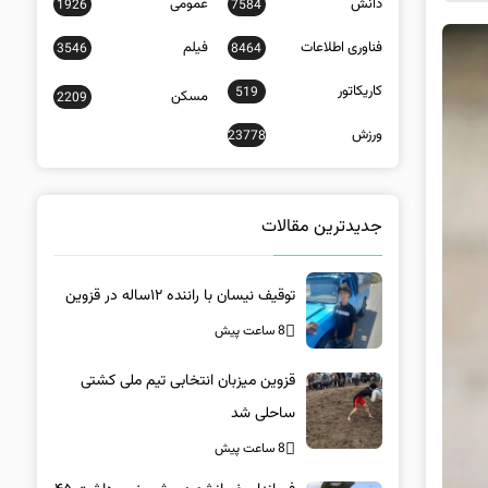
دانش
عمومی
1926
7584
فناوری اطلاعات
فیلم
3546
8464
کاریکاتور
519
مسکن
2209
ورزش
23778
جدیدترین مقالات
توقیف نیسان با راننده ۱۲ساله در قزوین
8 ساعت پیش
قزوین میزبان انتخابی تیم ملی کشتی
ساحلی شد
8 ساعت پیش