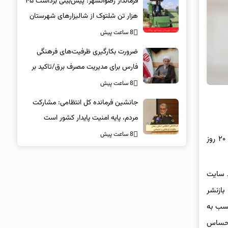
فرماندار رضوانشهر: پیش‌بینی برداشت ۴۵
هزار تن شلتوک از شالیزارهای شهرستان
8 ساعت پیش
ضرورت بکارگیری ظرفیت‌های فرهنگی
فارس برای مدیریت مصرف برق/تاکید بر
همراهی همگانی در پویش ۲۵ درجه
8 ساعت پیش
جانشین فرمانده کل انتظامی: مشارکت
مردم، پایه امنیت پایدار کشور است
8 ساعت پیش
به گزارش خبرگزاری سیلاد؛ علی خسروی، عضو کمیته داوران پس از انتشار برخی استوری‌ها در صفحه مجازی خود، با دستور موقت کمیته اخلاق ۲۰ روز
ط سایت
بازنشر
تسب به
 احساس