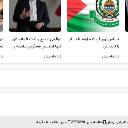
عراقچی: صلح و ثبات افغانستان
غریب آبادی: مردم ایران هرگز
وا
تنها از مسیر همگرایی منطقه‌ای
تسلیم تهدیدات و تجاوزات
آمی
محقق می‌شود
نخواهند شد و متحد و منسجم
8 ماه پیش
8 ماه پیش
8 ما
در مقابل متجاوز خواهند ایستاد
ته بندی:
ورزش
شناسه خبر: 2773224
زمان مطالعه: 4 دقیقه