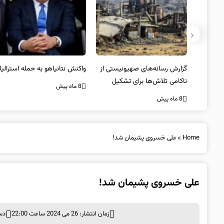
‹
یستی از
واکنش نتانیاهو به حمله استرالیا
حماس ترور فرمانده ارشد القسام
کیل
را تایید کرد
8 ماه پیش
8 ماه پیش
Home
»
علی خسروی پشیمان شد!
علی خسروی پشیمان شد!
زمان انتشار: 26 می 2024 ساعت 22:00
دس