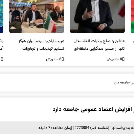
عراقچی: صلح و ثبات افغانستان
غریب آبادی: مردم ایران هرگز
وا
تنها از مسیر همگرایی منطقه‌ای
تسلیم تهدیدات و تجاوزات
آمی
محقق می‌شود
نخواهند شد و متحد و منسجم
8 ماه پیش
8 ماه پیش
8 ما
در مقابل متجاوز خواهند ایستاد
 جامعه دارد
فزایش اعتماد عمومی جامعه دارد
 بندی:
استانها
شناسه خبر: 2773884
زمان مطالعه: 7 دقیقه