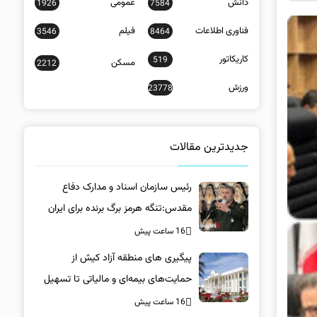
دانش
عمومی
1926
7584
فناوری اطلاعات
فیلم
3546
8464
کاریکاتور
519
مسکن
2212
ورزش
23778
جدیدترین مقالات
رئیس سازمان اسناد و مدارک دفاع
مقدس:تنگه هرمز برگ برنده برای ایران
است
16 ساعت پیش
پیگیری های منطقه آزاد کیش از
حمایت‌های بیمه‌ای و مالیاتی تا تسهیل
خروج کالا
16 ساعت پیش