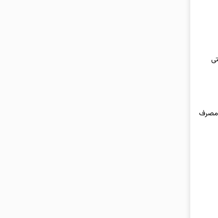
تی
به‌منظور مصرف