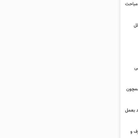
 مباحث
ئل
ی
 همچون
د بعمل
برطرف و