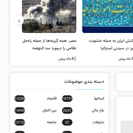
›
کنش ایران به حمله خشونت
مصر: همه گزینه‌ها از جمله راه‌حل
واکنش آمریک
ز در سیدنی استرالیا
نظامی را درمورد سد النهضه
در سیدنی
بررسی می‌کنیم
ه پیش
8 ماه پیش
8 ماه پیش
دسته بندی موضوعات
استانها
اقتصاد
13280
18797
بازار مالی
بین الملل
14490
2633
تبلیغات
جامعه
10132
32