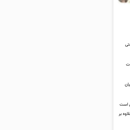
 صنعتی
ت
ان
ل است
اوه بر