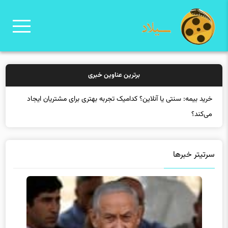
برترین عناوین خبری
خر
سرتیتر خبرها