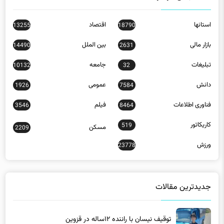
استانها
اقتصاد
13255
18790
بازار مالی
بین الملل
14490
2631
تبلیغات
جامعه
10132
32
دانش
عمومی
1926
7584
فناوری اطلاعات
فیلم
3546
8464
کاریکاتور
519
مسکن
2209
ورزش
23778
جدیدترین مقالات
توقیف نیسان با راننده ۱۲ساله در قزوین
12 ساعت پیش