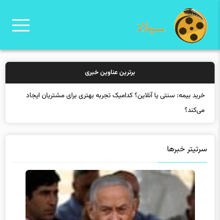
برترین عناوین خبری
خر
سرتیتر خبرها