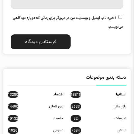
ذخیره نام، ایمیل و وبسایت من در مرورگر برای زمانی که دوباره دیدگاهی
می‌نویسم.
دسته بندی موضوعات
استانها
اقتصاد
13280
18818
بازار مالی
بین الملل
14490
2633
تبلیغات
جامعه
10132
32
دانش
عمومی
1926
7584
فناوری اطلاعات
فیلم
3546
8464