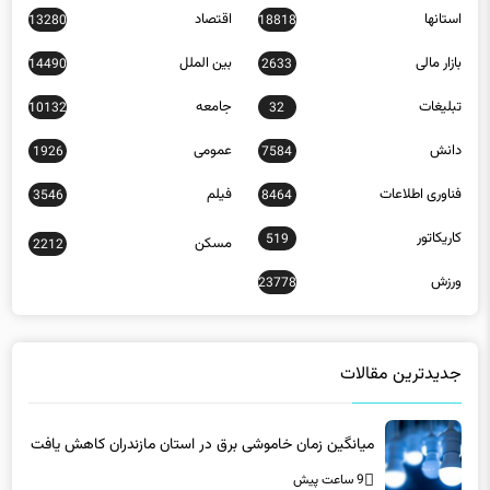
استانها
اقتصاد
13280
18818
بازار مالی
بین الملل
14490
2633
تبلیغات
جامعه
10132
32
دانش
عمومی
1926
7584
فناوری اطلاعات
فیلم
3546
8464
کاریکاتور
519
مسکن
2212
ورزش
23778
جدیدترین مقالات
میانگین زمان خاموشی برق در استان مازندران کاهش یافت
9 ساعت پیش