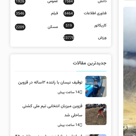
دانش
عمومی
1926
7584
فناوری اطلاعات
فیلم
3546
8464
کاریکاتور
519
مسکن
2209
ورزش
23778
جدیدترین مقالات
توقیف نیسان با راننده ۱۲ساله در قزوین
14 ساعت پیش
قزوین میزبان انتخابی تیم ملی کشتی
ساحلی شد
14 ساعت پیش