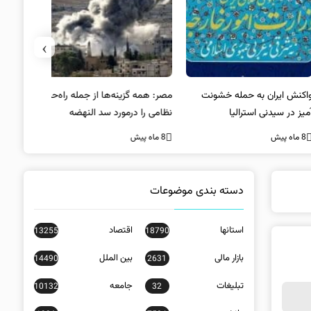
›
کنش ایران به حمله خشونت
مصر: همه گزینه‌ها از جمله راه‌حل
واکنش آمریک
ز در سیدنی استرالیا
نظامی را درمورد سد النهضه
در سیدنی
بررسی می‌کنیم
ه پیش
8 ماه پیش
8 ماه پیش
دسته بندی موضوعات
استانها
اقتصاد
13255
18790
بازار مالی
بین الملل
14490
2631
تبلیغات
جامعه
10132
32