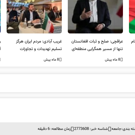
عراقچی: صلح و ثبات افغانستان
غریب آبادی: مردم ایران هرگز
وا
تنها از مسیر همگرایی منطقه‌ای
تسلیم تهدیدات و تجاوزات
آمی
محقق می‌شود
نخواهند شد و متحد و منسجم
8 ماه پیش
8 ماه پیش
8 ما
در مقابل متجاوز خواهند ایستاد
ه بندی:
جامعه
شناسه خبر: 2773608
زمان مطالعه: 6 دقیقه