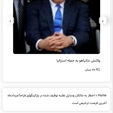
›
‹
یل
واکنش نتانیاهو به حمله استرالیا
حماس ت
8 ماه پیش
8 ماه پیش
Home
»
اخطار به مالکان وسایل نقلیه توقیف شده در پارکینگهای فراجا/مردادماه
آخرین فرصت ترخیص است