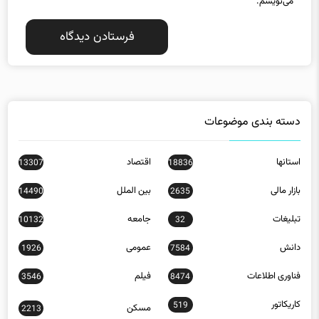
می‌نویسم.
دسته بندی موضوعات
استانها
اقتصاد
13307
18836
بازار مالی
بین الملل
14490
2635
تبلیغات
جامعه
10132
32
دانش
عمومی
1926
7584
فناوری اطلاعات
فیلم
3546
8474
کاریکاتور
519
مسکن
2213