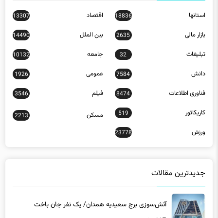
استانها
اقتصاد
13307
18836
بازار مالی
بین الملل
14490
2635
تبلیغات
جامعه
10132
32
دانش
عمومی
1926
7584
فناوری اطلاعات
فیلم
3546
8474
کاریکاتور
519
مسکن
2213
ورزش
23778
جدیدترین مقالات
آتش‌سوزی برج سعیدیه همدان/ یک نفر جان باخت