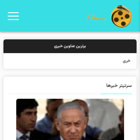
برترین عناوین خبری
خرید بیمه: س
سرتیتر خبرها