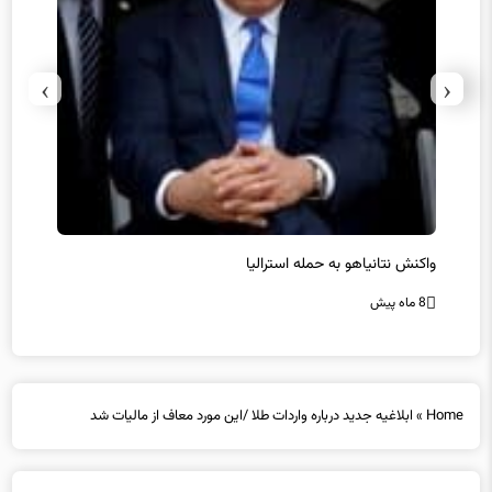
›
‹
یل
واکنش نتانیاهو به حمله استرالیا
حماس ت
8 ماه پیش
8 ماه پیش
Home
»
ابلاغیه جدید درباره واردات طلا /این مورد معاف از مالیات شد