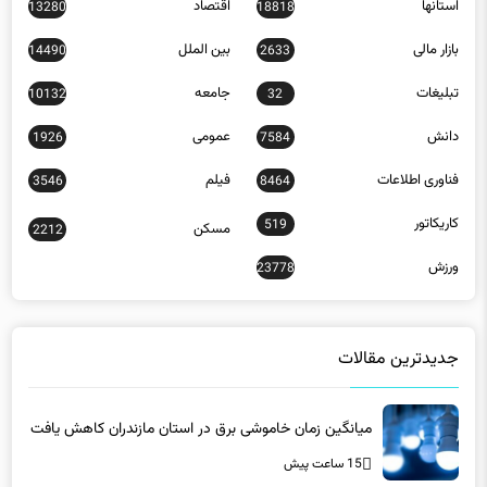
استانها
اقتصاد
13280
18818
بازار مالی
بین الملل
14490
2633
تبلیغات
جامعه
10132
32
دانش
عمومی
1926
7584
فناوری اطلاعات
فیلم
3546
8464
کاریکاتور
519
مسکن
2212
ورزش
23778
جدیدترین مقالات
میانگین زمان خاموشی برق در استان مازندران کاهش یافت
15 ساعت پیش